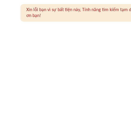
Xin lỗi bạn vì sự bất tiện này, Tính năng tìm kiếm tạ
ơn bạn!