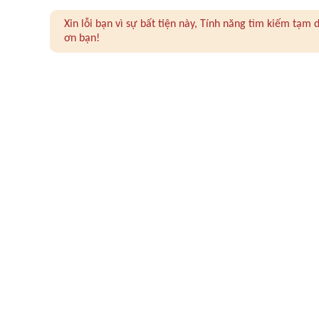
Xin lỗi bạn vì sự bất tiện này, Tính năng tìm kiếm tạ
ơn bạn!