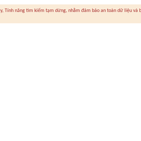
 này, Tính năng tìm kiếm tạm dừng, nhằm đảm bảo an toàn dữ liệu và 