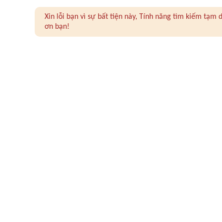
Xin lỗi bạn vì sự bất tiện này, Tính năng tìm kiếm tạ
ơn bạn!