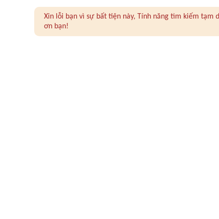
Xin lỗi bạn vì sự bất tiện này, Tính năng tìm kiếm tạ
ơn bạn!