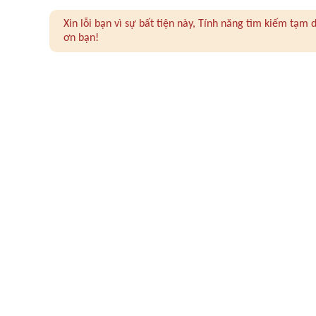
Xin lỗi bạn vì sự bất tiện này, Tính năng tìm kiếm tạ
ơn bạn!