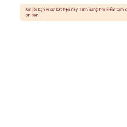
Xin lỗi bạn vì sự bất tiện này, Tính năng tìm kiếm tạ
ơn bạn!