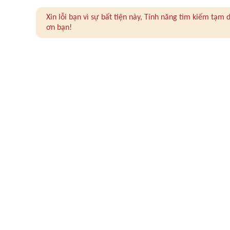
Xin lỗi bạn vì sự bất tiện này, Tính năng tìm kiếm tạ
ơn bạn!