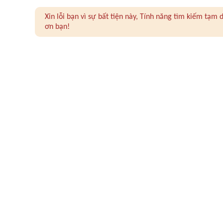
Xin lỗi bạn vì sự bất tiện này, Tính năng tìm kiếm tạ
ơn bạn!