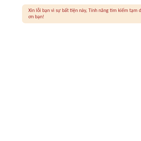
Xin lỗi bạn vì sự bất tiện này, Tính năng tìm kiếm tạ
ơn bạn!