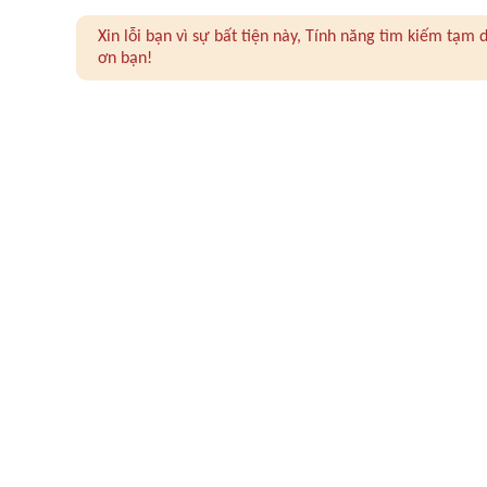
Xin lỗi bạn vì sự bất tiện này, Tính năng tìm kiếm tạ
ơn bạn!