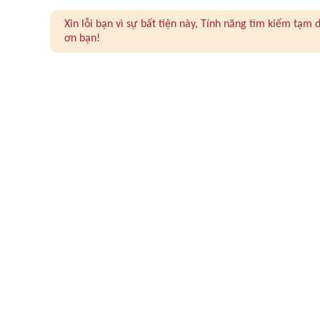
Xin lỗi bạn vì sự bất tiện này, Tính năng tìm kiếm tạ
ơn bạn!