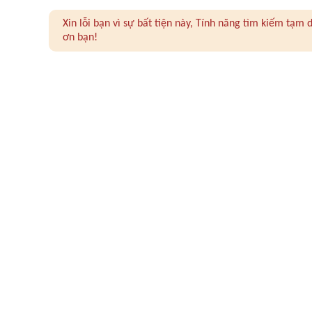
Xin lỗi bạn vì sự bất tiện này, Tính năng tìm kiếm tạ
ơn bạn!