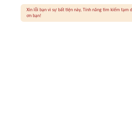
Xin lỗi bạn vì sự bất tiện này, Tính năng tìm kiếm tạ
ơn bạn!