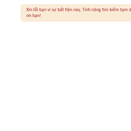
Xin lỗi bạn vì sự bất tiện này, Tính năng tìm kiếm tạ
ơn bạn!