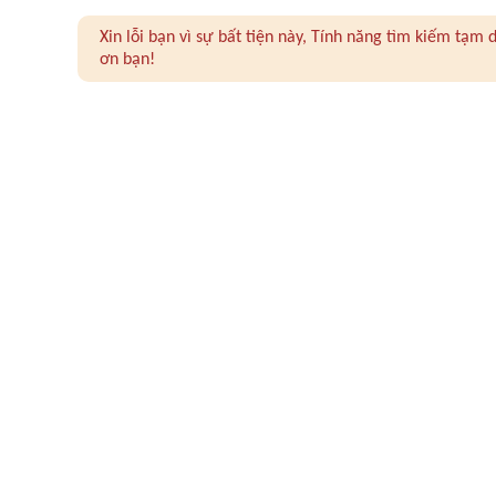
Xin lỗi bạn vì sự bất tiện này, Tính năng tìm kiếm tạ
ơn bạn!