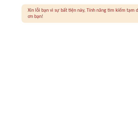
Xin lỗi bạn vì sự bất tiện này, Tính năng tìm kiếm tạ
ơn bạn!