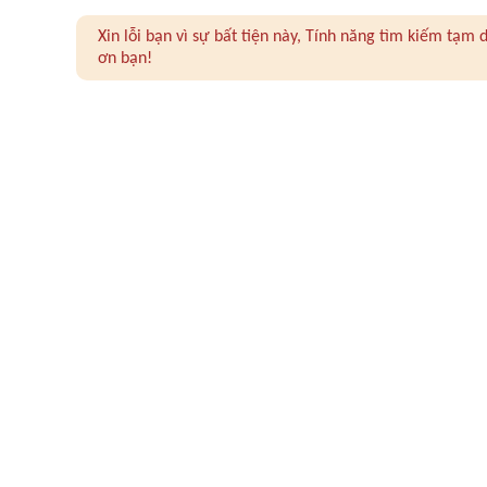
Xin lỗi bạn vì sự bất tiện này, Tính năng tìm kiếm tạ
ơn bạn!