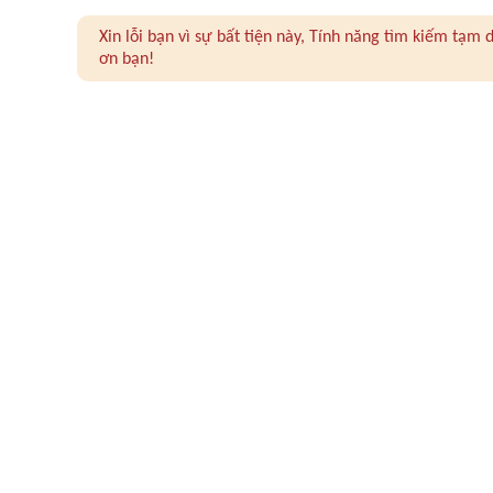
Xin lỗi bạn vì sự bất tiện này, Tính năng tìm kiếm tạ
ơn bạn!