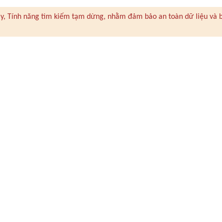
 này, Tính năng tìm kiếm tạm dừng, nhằm đảm bảo an toàn dữ liệu và 