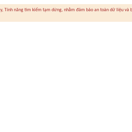
 này, Tính năng tìm kiếm tạm dừng, nhằm đảm bảo an toàn dữ liệu và 