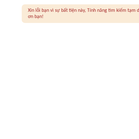
Xin lỗi bạn vì sự bất tiện này, Tính năng tìm kiếm tạ
ơn bạn!