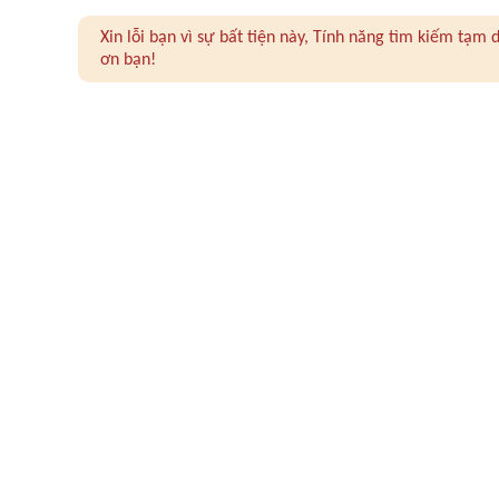
Xin lỗi bạn vì sự bất tiện này, Tính năng tìm kiếm tạ
ơn bạn!