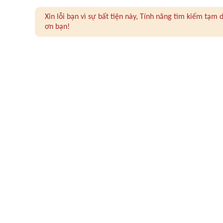
Xin lỗi bạn vì sự bất tiện này, Tính năng tìm kiếm tạ
ơn bạn!