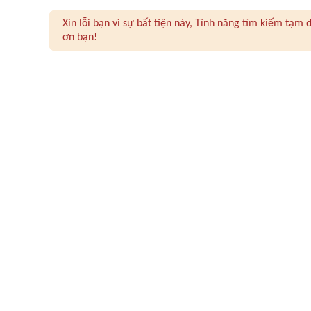
Xin lỗi bạn vì sự bất tiện này, Tính năng tìm kiếm tạ
ơn bạn!