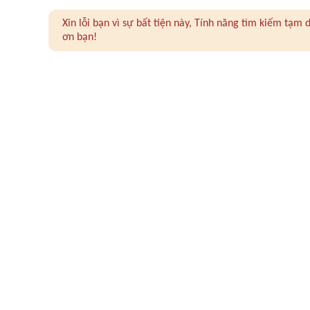
Xin lỗi bạn vì sự bất tiện này, Tính năng tìm kiếm tạ
ơn bạn!