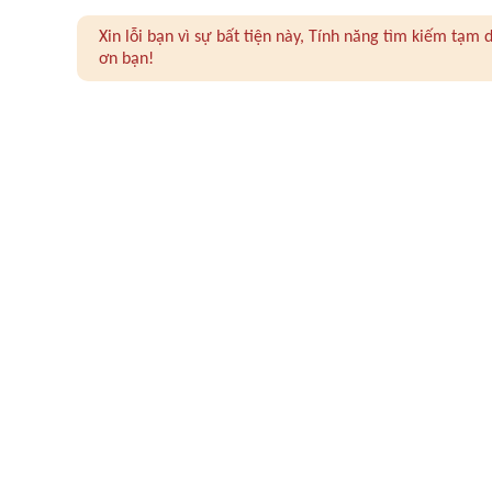
Xin lỗi bạn vì sự bất tiện này, Tính năng tìm kiếm tạ
ơn bạn!