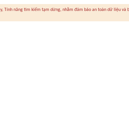
 này, Tính năng tìm kiếm tạm dừng, nhằm đảm bảo an toàn dữ liệu và 