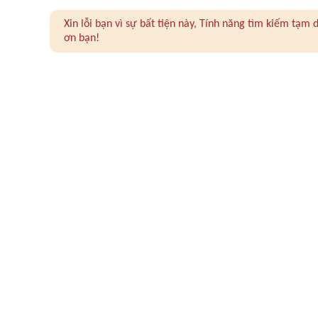
Xin lỗi bạn vì sự bất tiện này, Tính năng tìm kiếm tạ
ơn bạn!