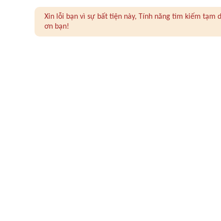
Xin lỗi bạn vì sự bất tiện này, Tính năng tìm kiếm tạ
ơn bạn!