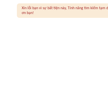
Xin lỗi bạn vì sự bất tiện này, Tính năng tìm kiếm tạ
ơn bạn!