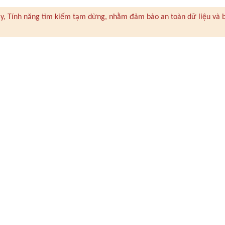
 này, Tính năng tìm kiếm tạm dừng, nhằm đảm bảo an toàn dữ liệu và 