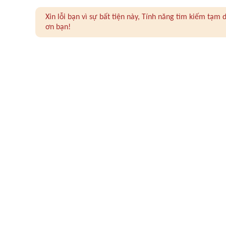
Xin lỗi bạn vì sự bất tiện này, Tính năng tìm kiếm tạ
ơn bạn!