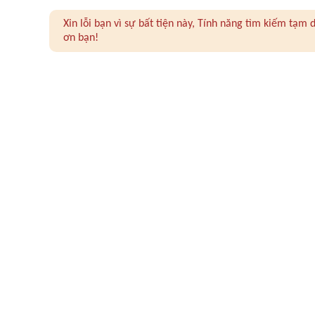
Xin lỗi bạn vì sự bất tiện này, Tính năng tìm kiếm tạ
ơn bạn!