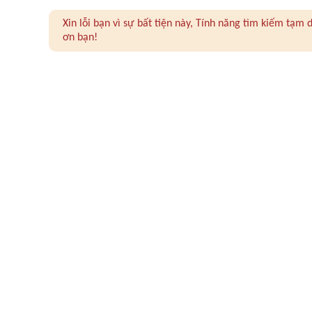
Xin lỗi bạn vì sự bất tiện này, Tính năng tìm kiếm tạ
ơn bạn!