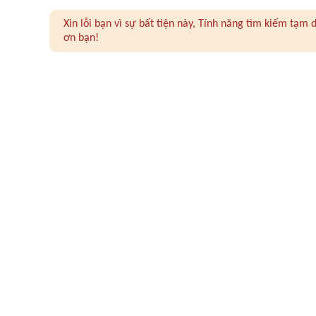
Xin lỗi bạn vì sự bất tiện này, Tính năng tìm kiếm tạ
ơn bạn!