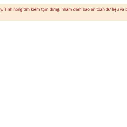
 này, Tính năng tìm kiếm tạm dừng, nhằm đảm bảo an toàn dữ liệu và 