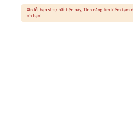
Xin lỗi bạn vì sự bất tiện này, Tính năng tìm kiếm tạ
ơn bạn!