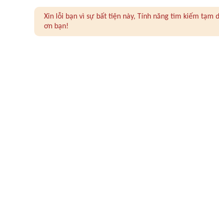
Xin lỗi bạn vì sự bất tiện này, Tính năng tìm kiếm tạ
ơn bạn!