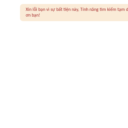
Xin lỗi bạn vì sự bất tiện này, Tính năng tìm kiếm tạ
ơn bạn!