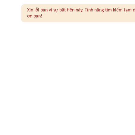
Xin lỗi bạn vì sự bất tiện này, Tính năng tìm kiếm tạ
ơn bạn!