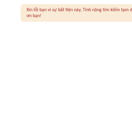
Xin lỗi bạn vì sự bất tiện này, Tính năng tìm kiếm tạ
ơn bạn!