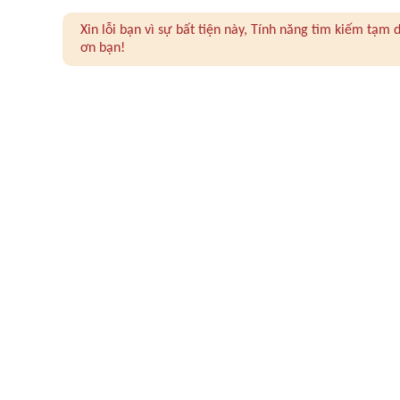
Xin lỗi bạn vì sự bất tiện này, Tính năng tìm kiếm tạ
ơn bạn!